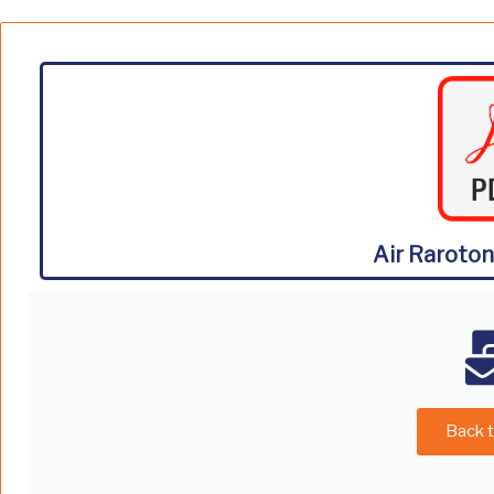
Air Raroto
Back t